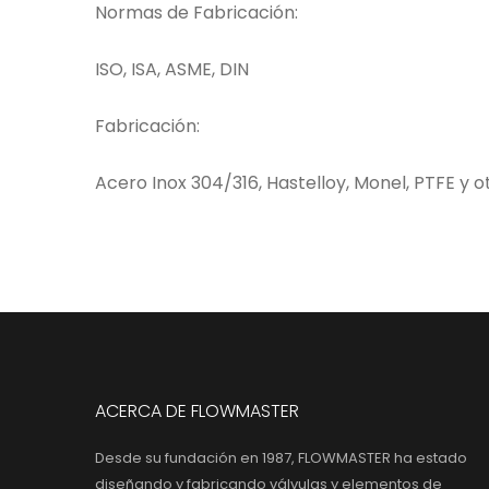
Normas de Fabricación:
ISO, ISA, ASME, DIN
Fabricación:
Acero Inox 304/316, Hastelloy, Monel, PTFE y o
ACERCA DE FLOWMASTER
Desde su fundación en 1987, FLOWMASTER ha estado
diseñando y fabricando válvulas y elementos de